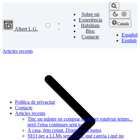
Sobre mi
Experiència
Català
Habilitats
Albert L.G.
Bloc
Español
Contacte
English
Articles recents
Política de privacitat
Contacte
Articles recents
Tinc un màster en comprar eines per estalviar temps...
però l'eina continues sent tu
A casa, fem costat. Drames, els justos
SEO per a LLMs sense fum: què canvia i què no