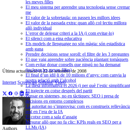
les meves filles
El meu sistema per aprendre una tecnologia sense cremar
me
El valor de la sobretaula: on passen les millors idees
El valor de la passada extra: quan allò col·lectiu millora
allò individual
L’error de delegar criteri a la IA (i com evitar-lo)
El silenci com a eina educativa
Els models de llenguatge no són màgia: són estadística
amb gana
Prendre decisions sense soroll: el filtre de les 3 preguntes
El que vaig aprendre sobre paciència plantant tomàquets
Com evitar donar consells que ningú no ha demanat
(incloses les meves filles)
Última actualizació el
22 de setembre de 2008
El final d’un idil·li de 10 milions d’anys: com canvia la
nostra relació amb l’alcohol
Internet
Screencast
Softonic
Video
La dieta informativa el 2026 (i per què l’estic simplificant
El trajecte en cotxe després del partit
Pensar en sistemes, no en tàctiques: SEO i presa de
decisions en entorns complexos
La autoritat no s’improvisa: com es construeix rellevànci
real en l’era de la IA
El cotxe com a sala d’assaig
Mesurar allò que no fa clic: KPIs reals en SEO per a
LLMs (IA)
Authors