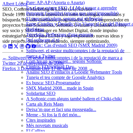
Pare: AP-AP (Aporta o Aparta)
Albert López
En el que estem: SEO, LLMs i tornar a aprendre
SEO, Content Marketing & LLMs (IA) Advisor
Perseguir l’equilibri (encara que sigui impossible)
Desde 1998 vivo en la intersección entre tecnología, contenidos y
El meu currículum, segons qui el llegeixi
búsqueda. He sido diseñador, programador, SEO y emprendedor en
Entre Cistelles y Destells: Un Viatge al Cor del Bàsquet 
proyectos como Solostocks, Softonic, Uvinum y Drinks&Co. Hoy
Badalona
soy socio y SEO Manager en Mindset Digital, donde impulso
Tricefalia. Reflexions d'una esponja
estrategias de SEO para LLMs y sigo explorando nuevas ideas y
Del software al vi
side projects. Siempre aprendiendo, siempre optimizando.
Softonic: Cas d'estudi SEO (SMX Madrid 2009)
Splitweet, el gestor multicomptes i de la reputació de
marca a Twitter
←
Splitweet, el gestor multicomptes i de la reputació de marca a
Com fer un screencast... segons Softonic
Twitter
29 de novembre de 2008
Firefox 3 Download Day
Firefox 3 Download Day
17 de juny de 2008
→
Anàlisi SEO d’enllaços a Google Webmaster Tools
Tuneja el teu compte de Google Analytics
Es busca: SEO-Programador
SMX Madrid 2008... made in Spain
Solidaritat SEO
A Softonic.com alguns també ballem el Chiki-chiki
Carta als Reis Mags
Deixa’m que et faci una mossegada...
Meme - Si fos la fi del món...
Cites inspirades
Més novetats musicals
El Callizo