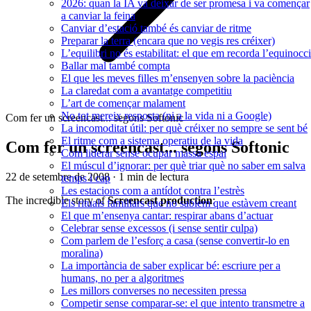
2026: quan la IA va deixar de ser promesa i va començar
a canviar la feina
Canviar d’estació també és canviar de ritme
Preparar la terra (encara que no vegis res créixer)
L’equilibri no és estabilitat: el que em recorda l’equinocci
Ballar mal també compta
El que les meves filles m’ensenyen sobre la paciència
La claredat com a avantatge competitiu
L’art de començar malament
No tot mereix resposta (ni a la vida ni a Google)
Com fer un screencast... segons Softonic
La incomoditat útil: per què créixer no sempre se sent bé
El ritme com a sistema operatiu de la vida
Com fer un screencast... segons Softonic
Com liderar sense ocupar massa espai
El múscul d’ignorar: per què triar què no saber em salva
22 de setembre de 2008
·
1 min de lectura
temps i cap
Les estacions com a antídot contra l’estrès
The incredible story of
Screencast production
:
Els rituals familiars que no sabíem que estàvem creant
El que m’ensenya cantar: respirar abans d’actuar
Celebrar sense excessos (i sense sentir culpa)
Com parlem de l’esforç a casa (sense convertir-lo en
moralina)
La importància de saber explicar bé: escriure per a
humans, no per a algoritmes
Les millors converses no necessiten pressa
Competir sense comparar-se: el que intento transmetre a