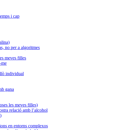
temps i cap
alina)
s, no per a algoritmes
es meves filles
r-me
llò individual
amb gana
ses les meves filles)
ostra relació amb l’alcohol
)
sions en entorns complexos