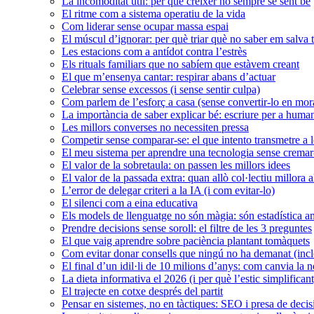
La incomoditat útil: per què créixer no sempre se sent bé
El ritme com a sistema operatiu de la vida
Com liderar sense ocupar massa espai
El múscul d’ignorar: per què triar què no saber em salva 
Les estacions com a antídot contra l’estrès
Els rituals familiars que no sabíem que estàvem creant
El que m’ensenya cantar: respirar abans d’actuar
Celebrar sense excessos (i sense sentir culpa)
Com parlem de l’esforç a casa (sense convertir-lo en mor
La importància de saber explicar bé: escriure per a human
Les millors converses no necessiten pressa
Competir sense comparar-se: el que intento transmetre a l
El meu sistema per aprendre una tecnologia sense crema
El valor de la sobretaula: on passen les millors idees
El valor de la passada extra: quan allò col·lectiu millora a
L’error de delegar criteri a la IA (i com evitar-lo)
El silenci com a eina educativa
Els models de llenguatge no són màgia: són estadística 
Prendre decisions sense soroll: el filtre de les 3 preguntes
El que vaig aprendre sobre paciència plantant tomàquets
Com evitar donar consells que ningú no ha demanat (inclo
El final d’un idil·li de 10 milions d’anys: com canvia la n
La dieta informativa el 2026 (i per què l’estic simplificant
El trajecte en cotxe després del partit
Pensar en sistemes, no en tàctiques: SEO i presa de deci