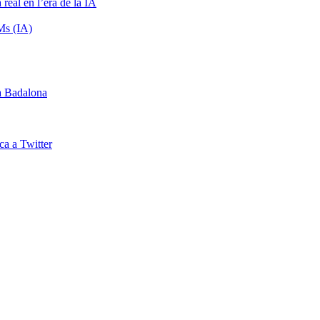
 real en l’era de la IA
Ms (IA)
 a Badalona
ca a Twitter