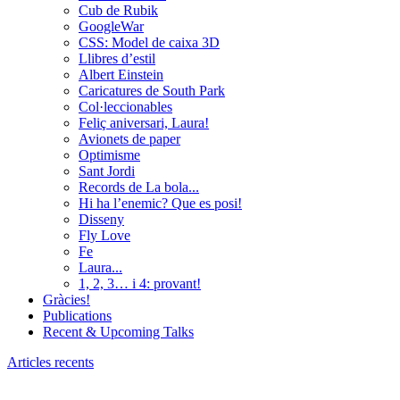
Cub de Rubik
GoogleWar
CSS: Model de caixa 3D
Llibres d’estil
Albert Einstein
Caricatures de South Park
Col·leccionables
Feliç aniversari, Laura!
Avionets de paper
Optimisme
Sant Jordi
Records de La bola...
Hi ha l’enemic? Que es posi!
Disseny
Fly Love
Fe
Laura...
1, 2, 3… i 4: provant!
Gràcies!
Publications
Recent & Upcoming Talks
Articles recents