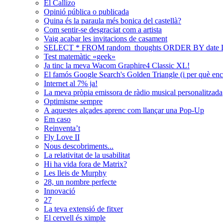
El Callizo
Opinió pública o publicada
Quina és la paraula més bonica del castellà?
Com sentir-se desgraciat com a artista
Vaig acabar les invitacions de casament
SELECT * FROM random_thoughts ORDER BY date
Test matemàtic «geek»
Ja tinc la meva Wacom Graphire4 Classic XL!
El famós Google Search's Golden Triangle (i per què enc
Internet al 7% ja!
La meva pròpia emissora de ràdio musical personalitzada
Optimisme sempre
A aquestes alçades aprenc com llançar una Pop-Up
Em caso
Reinventa’t
Fly Love II
Nous descobriments...
La relativitat de la usabilitat
Hi ha vida fora de Matrix?
Les lleis de Murphy
28, un nombre perfecte
Innovació
27
La teva extensió de fitxer
El cervell és ximple