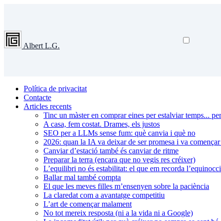
Albert L.G.
Política de privacitat
Contacte
Articles recents
Tinc un màster en comprar eines per estalviar temps... per
A casa, fem costat. Drames, els justos
SEO per a LLMs sense fum: què canvia i què no
2026: quan la IA va deixar de ser promesa i va començar 
Canviar d’estació també és canviar de ritme
Preparar la terra (encara que no vegis res créixer)
L’equilibri no és estabilitat: el que em recorda l’equinocci
Ballar mal també compta
El que les meves filles m’ensenyen sobre la paciència
La claredat com a avantatge competitiu
L’art de començar malament
No tot mereix resposta (ni a la vida ni a Google)