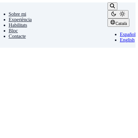
Sobre mi
Experiència
Català
Habilitats
Bloc
Español
Contacte
English