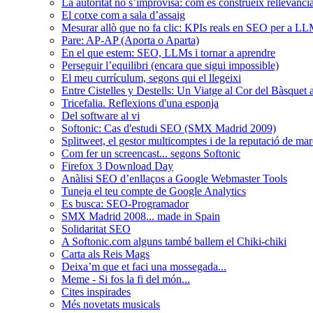
La autoritat no s’improvisa: com es construeix rellevància
El cotxe com a sala d’assaig
Mesurar allò que no fa clic: KPIs reals en SEO per a LL
Pare: AP-AP (Aporta o Aparta)
En el que estem: SEO, LLMs i tornar a aprendre
Perseguir l’equilibri (encara que sigui impossible)
El meu currículum, segons qui el llegeixi
Entre Cistelles y Destells: Un Viatge al Cor del Bàsquet
Tricefalia. Reflexions d'una esponja
Del software al vi
Softonic: Cas d'estudi SEO (SMX Madrid 2009)
Splitweet, el gestor multicomptes i de la reputació de mar
Com fer un screencast... segons Softonic
Firefox 3 Download Day
Anàlisi SEO d’enllaços a Google Webmaster Tools
Tuneja el teu compte de Google Analytics
Es busca: SEO-Programador
SMX Madrid 2008... made in Spain
Solidaritat SEO
A Softonic.com alguns també ballem el Chiki-chiki
Carta als Reis Mags
Deixa’m que et faci una mossegada...
Meme - Si fos la fi del món...
Cites inspirades
Més novetats musicals