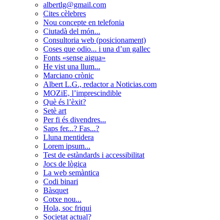
albertlg@gmail.com
Cites cèlebres
Nou concepte en telefonia
Ciutadà del món...
Consultoria web (posicionament)
Coses que odio... i una d’un gallec
Fonts «sense aigua»
He vist una llum...
Marciano crònic
Albert L.G., redactor a Noticias.com
MOZiE, l’imprescindible
Què és l’èxit?
Setè art
Per fi és divendres...
Saps fer...? Fas...?
Lluna mentidera
Lorem ipsum...
Test de estàndards i accessibilitat
Jocs de lògica
La web semàntica
Codi binari
Bàsquet
Cotxe nou...
Hola, soc friqui
Societat actual?