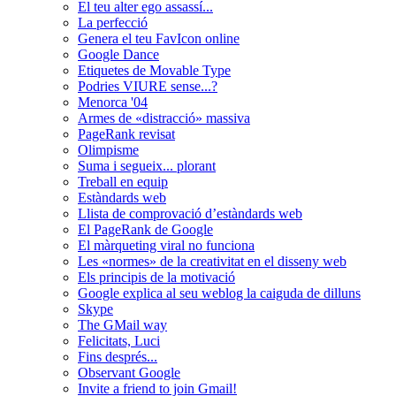
El teu alter ego assassí...
La perfecció
Genera el teu FavIcon online
Google Dance
Etiquetes de Movable Type
Podries VIURE sense...?
Menorca '04
Armes de «distracció» massiva
PageRank revisat
Olimpisme
Suma i segueix... plorant
Treball en equip
Estàndards web
Llista de comprovació d’estàndards web
El PageRank de Google
El màrqueting viral no funciona
Les «normes» de la creativitat en el disseny web
Els principis de la motivació
Google explica al seu weblog la caiguda de dilluns
Skype
The GMail way
Felicitats, Luci
Fins després...
Observant Google
Invite a friend to join Gmail!