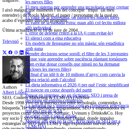
Izaguirre.
les meves filles
El meu sistema per aprendre una tecnologia sense cremar
I això malgrat que malmetin l’ús del concepte “friqui” (al meu
me
entendre) i de Rocío Madrid, el paper / personatge de la qual no
El valor de la sobretaula: on passen les millors idees
acabo d’entendre dins del programa.
El valor de la passada extra: quan allò col·lectiu millora
allò individual
Última actualizació el
10 de juny de 2004
L’error de delegar criteri a la IA (i com evitar-lo)
El silenci com a eina educativa
Televisió
Els models de llenguatge no són màgia: són estadística
amb gana
Prendre decisions sense soroll: el filtre de les 3 preguntes
El que vaig aprendre sobre paciència plantant tomàquets
Com evitar donar consells que ningú no ha demanat
(incloses les meves filles)
El final d’un idil·li de 10 milions d’anys: com canvia la
nostra relació amb l’alcohol
La dieta informativa el 2026 (i per què l’estic simplificant
Authors
El trajecte en cotxe després del partit
Albert López
Pensar en sistemes, no en tàctiques: SEO i presa de
SEO, Content Marketing & LLMs (IA) Advisor
decisions en entorns complexos
Desde 1998 vivo en la intersección entre tecnología, contenidos y
La autoritat no s’improvisa: com es construeix rellevànci
búsqueda. He sido diseñador, programador, SEO y emprendedor en
real en l’era de la IA
proyectos como Solostocks, Softonic, Uvinum y Drinks&Co. Hoy
El cotxe com a sala d’assaig
soy socio y SEO Manager en Mindset Digital, donde impulso
Mesurar allò que no fa clic: KPIs reals en SEO per a
estrategias de SEO para LLMs y sigo explorando nuevas ideas y
LLMs (IA)
side projects. Siempre aprendiendo, siempre optimizando.