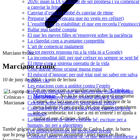
2026: quan la IA va deixar de ser promesa i va començar
a canviar la feina
Canviar d’estació també és canviar de ritme
Preparar la terra (encara que no vegis res créixer)
L’equilibri no és estabilitat: el que em recorda l’equinocci
Ballar mal també compta
El que les meves filles m’ensenyen sobre la paciència
La claredat com a avantatge competitiu
L’art de començar malament
No tot mereix resposta (ni a la vida ni a Google)
Marciano crònic
La incomoditat útil: per què créixer no sempre se sent bé
El ritme com a sistema operatiu de la vida
Marciano crònic
Com liderar sense ocupar massa espai
El múscul d’ignorar: per què triar què no saber em salva
10 de juny de 2004
·
1 min de lectura
temps i cap
Les estacions com a antídot contra l’estrès
Em reconec com a seguidor assidu de “
Crónicas
Els rituals familiars que no sabíem que estàvem creant
Marcianas
”. No hi ha nit (sempre que el programa
El que m’ensenya cantar: respirar abans d’actuar
s’emeti, és clar) que no encengui el televisor de la
Celebrar sense excessos (i sense sentir culpa)
meva habitació per gaudir del que alguns consideren
Com parlem de l’esforç a casa (sense convertir-lo en
tele-escombraria; tot i que a mi m’entreté i m’ajuda a
moralina)
agafar el son. Gràcies, Sardà.
La importància de saber explicar bé: escriure per a
humans, no per a algoritmes
També gràcies al desplegament de talent de Carlos Latre, la barra
Les millors converses no necessiten pressa
que hi posa Deltell o el glamur desinhibit i intel·ligent de Boris
Competir sense comparar-se: el que intento transmetre a