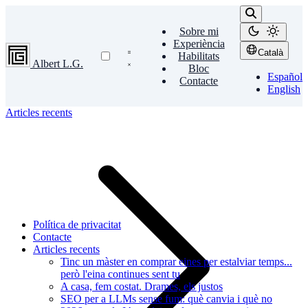
Sobre mi
Experiència
Català
Habilitats
Albert L.G.
Bloc
Español
Contacte
English
Articles recents
Política de privacitat
Contacte
Articles recents
Tinc un màster en comprar eines per estalviar temps...
però l'eina continues sent tu
A casa, fem costat. Drames, els justos
SEO per a LLMs sense fum: què canvia i què no