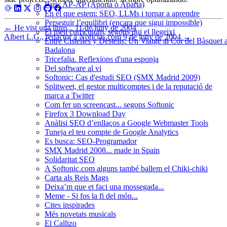
Pare: AP-AP (Aporta o Aparta)
En el que estem: SEO, LLMs i tornar a aprendre
Perseguir l’equilibri (encara que sigui impossible)
←
He vist una llum...
11 de juny de 2004
El meu currículum, segons qui el llegeixi
Albert L.G., redactor a Noticias.com
9 de juny de 2004
→
Entre Cistelles y Destells: Un Viatge al Cor del Bàsquet 
Badalona
Tricefalia. Reflexions d'una esponja
Del software al vi
Softonic: Cas d'estudi SEO (SMX Madrid 2009)
Splitweet, el gestor multicomptes i de la reputació de
marca a Twitter
Com fer un screencast... segons Softonic
Firefox 3 Download Day
Anàlisi SEO d’enllaços a Google Webmaster Tools
Tuneja el teu compte de Google Analytics
Es busca: SEO-Programador
SMX Madrid 2008... made in Spain
Solidaritat SEO
A Softonic.com alguns també ballem el Chiki-chiki
Carta als Reis Mags
Deixa’m que et faci una mossegada...
Meme - Si fos la fi del món...
Cites inspirades
Més novetats musicals
El Callizo