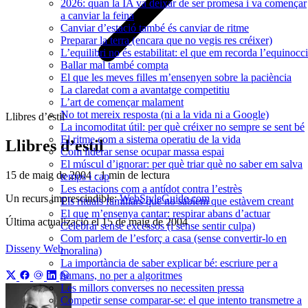
2026: quan la IA va deixar de ser promesa i va començar
a canviar la feina
Canviar d’estació també és canviar de ritme
Preparar la terra (encara que no vegis res créixer)
L’equilibri no és estabilitat: el que em recorda l’equinocci
Ballar mal també compta
El que les meves filles m’ensenyen sobre la paciència
La claredat com a avantatge competitiu
L’art de començar malament
No tot mereix resposta (ni a la vida ni a Google)
Llibres d’estil
La incomoditat útil: per què créixer no sempre se sent bé
El ritme com a sistema operatiu de la vida
Llibres d’estil
Com liderar sense ocupar massa espai
El múscul d’ignorar: per què triar què no saber em salva
15 de maig de 2004
·
1 min de lectura
temps i cap
Les estacions com a antídot contra l’estrès
Un recurs imprescindible:
WebStyleGuide.com
Els rituals familiars que no sabíem que estàvem creant
El que m’ensenya cantar: respirar abans d’actuar
Última actualizació el
15 de maig de 2004
Celebrar sense excessos (i sense sentir culpa)
Com parlem de l’esforç a casa (sense convertir-lo en
Disseny Web
moralina)
La importància de saber explicar bé: escriure per a
humans, no per a algoritmes
Les millors converses no necessiten pressa
Competir sense comparar-se: el que intento transmetre a