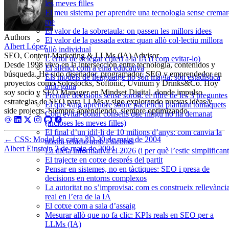
les meves filles
El meu sistema per aprendre una tecnologia sense cremar
me
El valor de la sobretaula: on passen les millors idees
Authors
El valor de la passada extra: quan allò col·lectiu millora
Albert López
allò individual
SEO, Content Marketing & LLMs (IA) Advisor
L’error de delegar criteri a la IA (i com evitar-lo)
Desde 1998 vivo en la intersección entre tecnología, contenidos y
El silenci com a eina educativa
búsqueda. He sido diseñador, programador, SEO y emprendedor en
Els models de llenguatge no són màgia: són estadística
proyectos como Solostocks, Softonic, Uvinum y Drinks&Co. Hoy
amb gana
soy socio y SEO Manager en Mindset Digital, donde impulso
Prendre decisions sense soroll: el filtre de les 3 preguntes
estrategias de SEO para LLMs y sigo explorando nuevas ideas y
El que vaig aprendre sobre paciència plantant tomàquets
side projects. Siempre aprendiendo, siempre optimizando.
Com evitar donar consells que ningú no ha demanat
(incloses les meves filles)
El final d’un idil·li de 10 milions d’anys: com canvia la
←
CSS: Model de caixa 3D
20 de maig de 2004
nostra relació amb l’alcohol
Albert Einstein
2 de maig de 2004
→
La dieta informativa el 2026 (i per què l’estic simplificant
El trajecte en cotxe després del partit
Pensar en sistemes, no en tàctiques: SEO i presa de
decisions en entorns complexos
La autoritat no s’improvisa: com es construeix rellevànci
real en l’era de la IA
El cotxe com a sala d’assaig
Mesurar allò que no fa clic: KPIs reals en SEO per a
LLMs (IA)