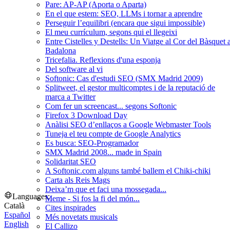
Pare: AP-AP (Aporta o Aparta)
En el que estem: SEO, LLMs i tornar a aprendre
Perseguir l’equilibri (encara que sigui impossible)
El meu currículum, segons qui el llegeixi
Entre Cistelles y Destells: Un Viatge al Cor del Bàsquet 
Badalona
Tricefalia. Reflexions d'una esponja
Del software al vi
Softonic: Cas d'estudi SEO (SMX Madrid 2009)
Splitweet, el gestor multicomptes i de la reputació de
marca a Twitter
Com fer un screencast... segons Softonic
Firefox 3 Download Day
Anàlisi SEO d’enllaços a Google Webmaster Tools
Tuneja el teu compte de Google Analytics
Es busca: SEO-Programador
SMX Madrid 2008... made in Spain
Solidaritat SEO
A Softonic.com alguns també ballem el Chiki-chiki
Carta als Reis Mags
Deixa’m que et faci una mossegada...
Languages:
Meme - Si fos la fi del món...
Català
Cites inspirades
Español
Més novetats musicals
English
El Callizo