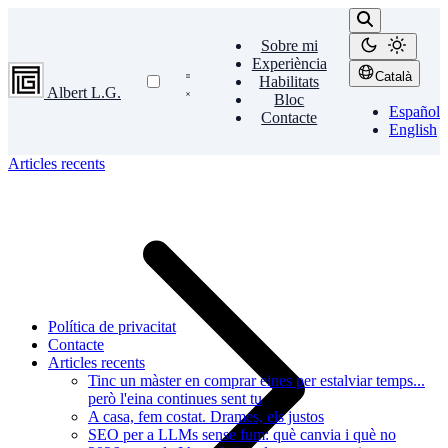
Sobre mi
Experiència
Català
Habilitats
Albert L.G.
Bloc
Español
Contacte
English
Articles recents
Política de privacitat
Contacte
Articles recents
Tinc un màster en comprar eines per estalviar temps...
però l'eina continues sent tu
A casa, fem costat. Drames, els justos
SEO per a LLMs sense fum: què canvia i què no