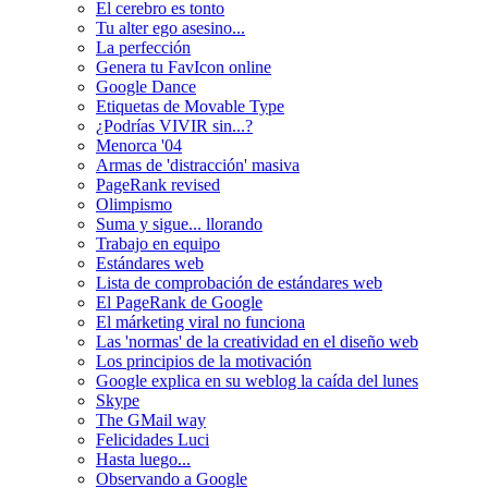
El cerebro es tonto
Tu alter ego asesino...
La perfección
Genera tu FavIcon online
Google Dance
Etiquetas de Movable Type
¿Podrías VIVIR sin...?
Menorca '04
Armas de 'distracción' masiva
PageRank revised
Olimpismo
Suma y sigue... llorando
Trabajo en equipo
Estándares web
Lista de comprobación de estándares web
El PageRank de Google
El márketing viral no funciona
Las 'normas' de la creatividad en el diseño web
Los principios de la motivación
Google explica en su weblog la caída del lunes
Skype
The GMail way
Felicidades Luci
Hasta luego...
Observando a Google