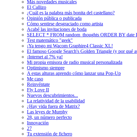
Más novedades musicales
El Callizo
¿Cuál es la palabra más bonita del castellano?
Opinión pública o publicada
Cómo sentirse desgraciado como artista
Acabé las invitaciones de boda
SELECT * FROM random_thoughts ORDER BY date
Test matemático "geek"
¡Ya tengo mi Wacom Graphire4 Classic XL!
El famoso Google Search's Golden Triangle (y por qué a
¡Internet al 7% ya!
Mi propia emisora de radio musical personalizada
Optimismo siempre
A estas alturas aprendo cómo lanzar una Pop-Up
Me caso
Reinvéntate
Fly Love II
Nuevos descubrimientos...
La relatividad de la usabilidad
¿Hay vida fuera de Matrix?
Las leyes de Murphy
28, un número perfecto
Innovación
27
Tu extensión de fichero