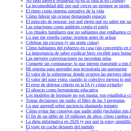
No todo merece respuesta (ni en la vida ni en Google)
La incomodidad útil: por qué crecer no siempre se siente
El ritmo como sistema operativo de la vida
Cómo liderar sin ocupar demasiado espacio
El músculo de ignorar: por qué elegir qué no saber me s
Las estaciones como antídoto contra el estrés
Los rituales familiares que no sabíamos que estábamos c
Lo que me enseña cantar: respirar antes de actuar
Celebrar sin excesos (y sin sentir culpa)
Cómo hablamos del esfuerzo en casa (sin convertirlo en 
La importancia de saber explicar bien: escribir para hum
Las mejores conversaciones no necesitan prisa
Competir sin compararse: lo que intento transmitir a mis h
Mi sistema para aprender una tecnología sin quemarme
El valor de la sobremesa: donde ocurren las mejores idea
El valor del pase extra: cuando lo colectivo mejora lo ind
El error de delegar criterio en la IA (y cómo evitarlo)
El silencio como herramienta educativa
Los modelos de lenguaje no son magia: son estadística 
Tomar decisiones sin ruido: el filtro de las 3 preguntas
Lo que aprendí sobre paciencia plantando tomates
Cómo evitar dar consejos que nadie pidió (incluidas mis h
El fin de un idilio de 10 millones de años: cómo cambia n
La dieta informativa en 2026 (y por qué la estoy simplifi
El viaje en coche después del partido