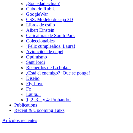
¿Sociedad actual?
Cubo de Rubik
GoogleWar
CSS: Modelo de caja 3D
Libros de estilo
Albert Einstein
Caricaturas de South Park
Coleccionables
¡Feliz cumpleaños, Laura!
Avioncitos de papel
Optimismo
Sant Jordi
Recuerdos de La bola...
¿Está el enemigo? ¡Que se ponga!
Diseño
Fly Love
Fe
Laura...
1, 2, 3... y 4: Probando!
Publications
Recent & Upcoming Talks
Artículos recientes