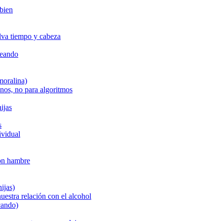
 bien
alva tiempo y cabeza
reando
moralina)
anos, no para algoritmos
ijas
s
ividual
con hambre
ijas)
uestra relación con el alcohol
cando)