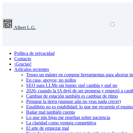
Albert L.G.
Política de privacidad
Contacto
¡Gracias!
Artículos recientes
Tengo un máster en comprar herramientas para ahorrar tie
En casa, apoyos; no pollos
SEO para LLMs sin humo: qué cambia y qué no
2026: cuando la IA dejó de ser promesa y empezó a cambi
Cambiar de estación también es cambiar de ritmo
Preparar la tierra (aunque aún no veas nada crecer)
Equilibrio no es estabilidad: lo que me recuerda el equin
Bailar mal también cuenta
Lo que mis hijas me enseñan sobre paciencia
La claridad como ventaja competitiva
El arte de empezar mal