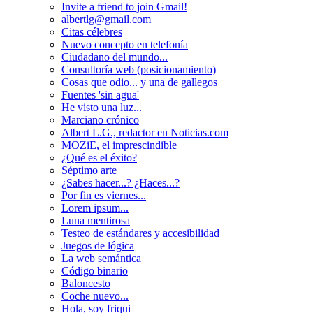
Invite a friend to join Gmail!
albertlg@gmail.com
Citas célebres
Nuevo concepto en telefonía
Ciudadano del mundo...
Consultoría web (posicionamiento)
Cosas que odio... y una de gallegos
Fuentes 'sin agua'
He visto una luz...
Marciano crónico
Albert L.G., redactor en Noticias.com
MOZiE, el imprescindible
¿Qué es el éxito?
Séptimo arte
¿Sabes hacer...? ¿Haces...?
Por fin es viernes...
Lorem ipsum...
Luna mentirosa
Testeo de estándares y accesibilidad
Juegos de lógica
La web semántica
Código binario
Baloncesto
Coche nuevo...
Hola, soy friqui