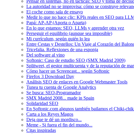
Pensar en sistemas, no en tácticas: SEO y toma de decis
La autoridad no se improvisa: cómo se construye relevanci
El coche como sala de ensayo
Medir lo que no hace clic: KPIs reales en SEO para LLM
Papá: AP-AP (Aporta o Aparta)
En lo que estamos: SEO, LLMs y aprender otra vez
Perseguir el equilibrio (aunque sea imposible)
Mi currículum, según quién lo lea
Entre Cestas y Destellos: Un Viaje al Corazón del Balon
Tricefalia. Reflexiones de una esponja
Del software al vino
Softonic: Caso de estudio SEO (SMX Madrid 2009)
Splitweet, el gestor multicuenta y de la reputación de ma
Cómo hacer un Screencast... según Softonic
Firefox 3 Download Day
Análisis SEO de enlaces en Google Webmaster Tools
Tunea tu cuenta de Google Analytics
Se busca: SEO-Programador
SMX Madrid 2008... made in Spain
Solidaridad SEO
En Softonic.com algunos también bailamos el Chiki-chik
Carta a los Reyes Magos
Deja que te dé un mordisco...
Meme - Si fuera el fin del mundo...
Citas inspiradas