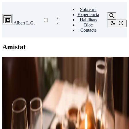
Sobre mi
Experiència
Habilitats
Albert L.G.
Bloc
Contacte
Amistat
Familia
El valor de la sobretaula: on passen les millors idees
Hi ha idees que no neixen en una reunió ni en un document. Neixen
quan baixa el ritme i puja la confiança: a la sobretaula.
6 de febrer de 2026
•
2 min de lectura
Llegir més