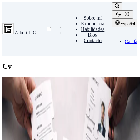
Sobre mí
Experiencia
Español
Habilidades
Albert L.G.
Blog
Contacto
Català
Cv
Reflexiones
Mi currículum, según quién lo lea
No hay un único currículum posible. Hay tantos como perspectivas
desde las que se observe. Hoy no vengo a resumir mi carrera, sino a
descomponerla.
4 de agosto de 2025
•
8 min de lectura