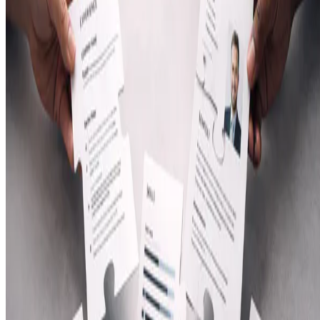
Mi currículum, según quién lo lea
No hay un único currículum posible. Hay tantos como perspectivas
desde las que se observe. Hoy no vengo a resumir mi carrera, sino a
descomponerla.
4 de agosto de 2025
•
8 min de lectura
Leer más