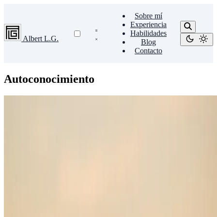
Sobre mí
Experiencia
Habilidades
Albert L.G.
Blog
Contacto
Autoconocimiento
Reflexiones
Perseguir el equilibrio (aunque sea imposible)
Reflexiones escritas a los 47, en un mundo que sigue cambiando.
2 de noviembre de 2025
•
2 min de lectura
Leer más