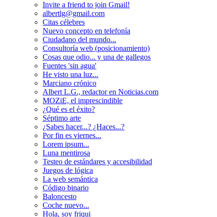
Invite a friend to join Gmail!
albertlg@gmail.com
Citas célebres
Nuevo concepto en telefonía
Ciudadano del mundo...
Consultoría web (posicionamiento)
Cosas que odio... y una de gallegos
Fuentes 'sin agua'
He visto una luz...
Marciano crónico
Albert L.G., redactor en Noticias.com
MOZiE, el imprescindible
¿Qué es el éxito?
Séptimo arte
¿Sabes hacer...? ¿Haces...?
Por fin es viernes...
Lorem ipsum...
Luna mentirosa
Testeo de estándares y accesibilidad
Juegos de lógica
La web semántica
Código binario
Baloncesto
Coche nuevo...
Hola, soy friqui