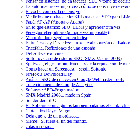
Pensar en sistemas, no en tácticas: SEO y toma de decis
La autoridad no se improvisa: cómo se construye relevanci
El coche como sala de ensayo
Medir lo que no hace clic: KPIs reales en SEO para LLM
Papá: AP-AP (Aporta o Aparta)
En lo que estamos: SEO, LLMs y aprender otra vez
Perseguir el equilibrio (aunque sea imposible)
Mi currículum, según quién lo lea
Entre Cestas y Destellos: Un Viaje al Corazón del Balon
Tricefalia. Reflexiones de una esponja
Del software al vino
Softonic: Caso de estudio SEO (SMX Madrid 2009)
Splitweet, el gestor multicuenta y de la reputación de ma
Cómo hacer un Screencast... según Softonic
Firefox 3 Download Day
Análisis SEO de enlaces en Google Webmaster Tools
Tunea tu cuenta de Google Analytics
Se busca: SEO-Programador
SMX Madrid 2008... made in Spain
Solidaridad SEO
En Softonic.com algunos también bailamos el Chiki-chik
Carta a los Reyes Magos
Deja que te dé un mordisco...
Meme - Si fuera el fin del mundo...
Citas inspiradas