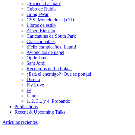
¿Sociedad actual?
Cubo de Rubik
GoogleWar
CSS: Modelo de caja 3D
Libros de estilo
Albert Einstein
Caricaturas de South Park
Coleccionables
¡Feliz cumpleaños, Laura!
Avioncitos de papel
Optimismo
Sant Jordi
Recuerdos de La bola...
¿Está el enemigo? ¡Que se ponga!
Diseño
Fly Love
Fe
Laura...
1, 2, 3... y 4: Probando!
Publications
Recent & Upcoming Talks
Artículos recientes