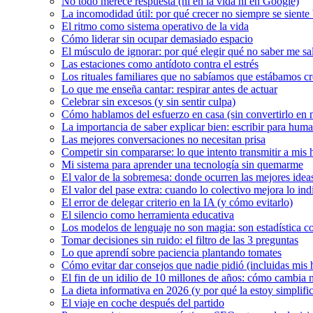
No todo merece respuesta (ni en la vida ni en Google)
La incomodidad útil: por qué crecer no siempre se siente
El ritmo como sistema operativo de la vida
Cómo liderar sin ocupar demasiado espacio
El músculo de ignorar: por qué elegir qué no saber me s
Las estaciones como antídoto contra el estrés
Los rituales familiares que no sabíamos que estábamos c
Lo que me enseña cantar: respirar antes de actuar
Celebrar sin excesos (y sin sentir culpa)
Cómo hablamos del esfuerzo en casa (sin convertirlo en 
La importancia de saber explicar bien: escribir para hum
Las mejores conversaciones no necesitan prisa
Competir sin compararse: lo que intento transmitir a mis h
Mi sistema para aprender una tecnología sin quemarme
El valor de la sobremesa: donde ocurren las mejores idea
El valor del pase extra: cuando lo colectivo mejora lo ind
El error de delegar criterio en la IA (y cómo evitarlo)
El silencio como herramienta educativa
Los modelos de lenguaje no son magia: son estadística 
Tomar decisiones sin ruido: el filtro de las 3 preguntas
Lo que aprendí sobre paciencia plantando tomates
Cómo evitar dar consejos que nadie pidió (incluidas mis h
El fin de un idilio de 10 millones de años: cómo cambia n
La dieta informativa en 2026 (y por qué la estoy simplifi
El viaje en coche después del partido