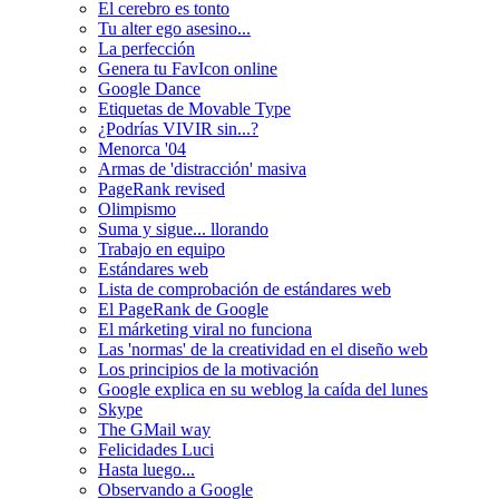
El cerebro es tonto
Tu alter ego asesino...
La perfección
Genera tu FavIcon online
Google Dance
Etiquetas de Movable Type
¿Podrías VIVIR sin...?
Menorca '04
Armas de 'distracción' masiva
PageRank revised
Olimpismo
Suma y sigue... llorando
Trabajo en equipo
Estándares web
Lista de comprobación de estándares web
El PageRank de Google
El márketing viral no funciona
Las 'normas' de la creatividad en el diseño web
Los principios de la motivación
Google explica en su weblog la caída del lunes
Skype
The GMail way
Felicidades Luci
Hasta luego...
Observando a Google