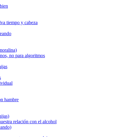
 bien
alva tiempo y cabeza
reando
moralina)
anos, no para algoritmos
ijas
s
ividual
con hambre
ijas)
uestra relación con el alcohol
cando)