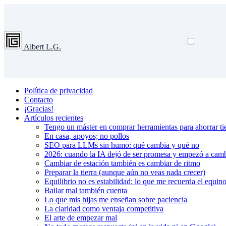
Albert L.G.
Política de privacidad
Contacto
¡Gracias!
Artículos recientes
Tengo un máster en comprar herramientas para ahorrar tie
En casa, apoyos; no pollos
SEO para LLMs sin humo: qué cambia y qué no
2026: cuando la IA dejó de ser promesa y empezó a cambi
Cambiar de estación también es cambiar de ritmo
Preparar la tierra (aunque aún no veas nada crecer)
Equilibrio no es estabilidad: lo que me recuerda el equin
Bailar mal también cuenta
Lo que mis hijas me enseñan sobre paciencia
La claridad como ventaja competitiva
El arte de empezar mal