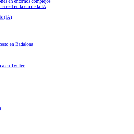
iones en entornos complejos
a real en la era de la IA
s (IA)
cesto en Badalona
rca en Twitter
i