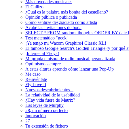
Más novedades musicales
El Callizo
¿Cuál es la palabra más bonita del castellano?
Opinión pública o publicada
Cómo sentirse desgraciado como artista
Acabé las invitaciones de boda
SELECT * FROM random_thoughts ORDER BY date
Test matemático "geek"
¡Ya tengo mi Wacom Graphire4 Classic XL!
El famoso Google Search's Golden Triangle (y por qué a
¡Internet al 7% ya!
Mi propia emisora de radio musical personalizada
Optimismo siempre
A estas alturas aprendo cómo lanzar una Pop-Up
Me caso
Reinvéntate
Fly Love II
Nuevos descubrimientos...
La relatividad de la usabilidad
¿Hay vida fuera de Matrix?
Las leyes de Murphy
28, un número perfecto
Innovación
27
Tu extensión de fichero