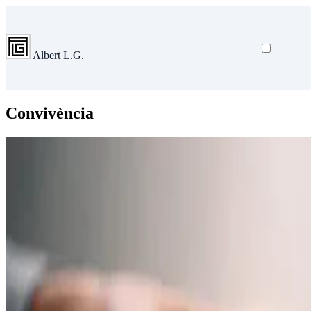
Albert L.G.
Convivència
Equips
El valor de la passada extra: quan allò col·lectiu mill
La passada extra no va d’esport: va d’aprendre a deixar espai, confiar 
4 de febrer de 2026
•
2 min de lectura
Llegir més