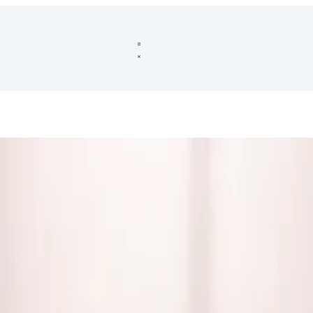
ora allò individual
i entendre quan sumar no és fer més, sinó fer millor.